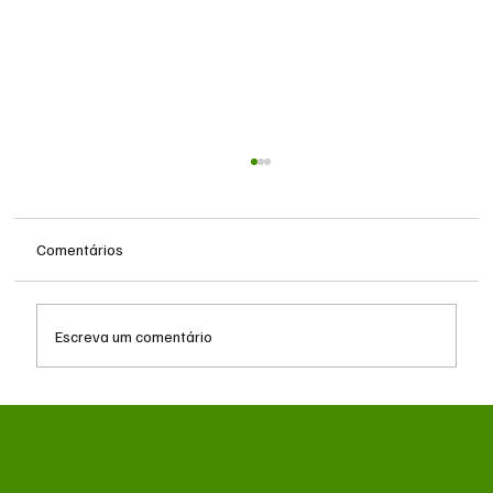
Comentários
Escreva um comentário
Troca de comando no transporte de Campo
Grande avança no CADE antes de decisão
da Prefeitura