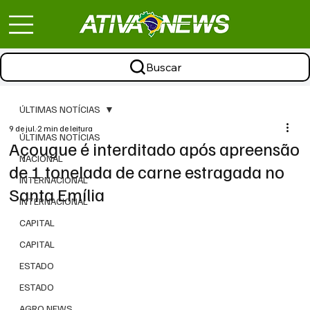
Buscar
ÚLTIMAS NOTÍCIAS
9 de jul.
2 min de leitura
ÚLTIMAS NOTÍCIAS
Açougue é interditado após apreensão
NACIONAL
de 1 tonelada de carne estragada no
INTERNACIONAL
Santa Emília
INTERNACIONAL
CAPITAL
CAPITAL
ESTADO
ESTADO
AGRO NEWS