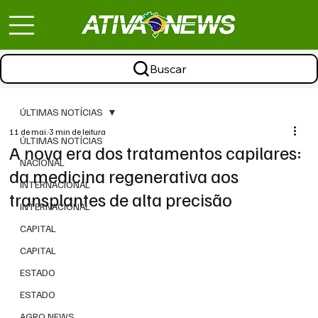
Buscar
ÚLTIMAS NOTÍCIAS
11 de mai.
3 min de leitura
ÚLTIMAS NOTÍCIAS
A nova era dos tratamentos capilares:
NACIONAL
da medicina regenerativa aos
INTERNACIONAL
transplantes de alta precisão
INTERNACIONAL
CAPITAL
CAPITAL
ESTADO
ESTADO
AGRO NEWS