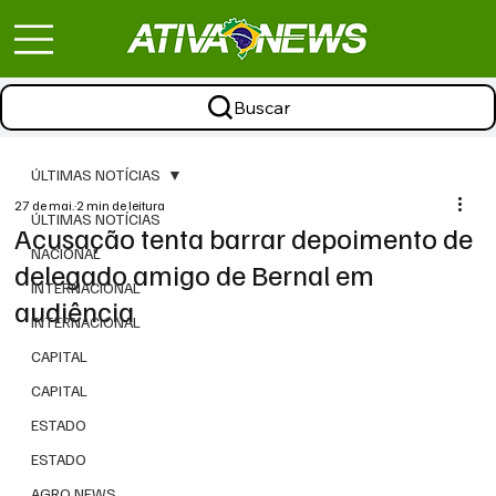
Buscar
ÚLTIMAS NOTÍCIAS
27 de mai.
2 min de leitura
ÚLTIMAS NOTÍCIAS
Acusação tenta barrar depoimento de
NACIONAL
delegado amigo de Bernal em
INTERNACIONAL
audiência
INTERNACIONAL
CAPITAL
CAPITAL
ESTADO
ESTADO
AGRO NEWS