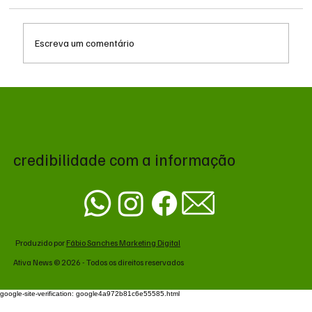
Escreva um comentário
Queda do petróleo e geopolítica no Oriente
Médio pressionam cotações da soja em
Chicago
credibilidade com a informação
Produzido por
Fábio Sanches Marketing Digital
Ativa News © 2026 - Todos os direitos reservados
google-site-verification: google4a972b81c6e55585.html