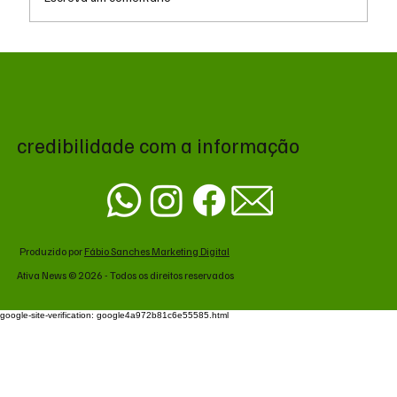
Queda do petróleo e geopolítica no Oriente
Médio pressionam cotações da soja em
Chicago
credibilidade com a informação
Produzido por
Fábio Sanches Marketing Digital
Ativa News © 2026 - Todos os direitos reservados
google-site-verification: google4a972b81c6e55585.html