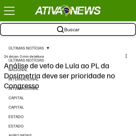
Buscar
ÚLTIMAS NOTÍCIAS
24 de jan.
3 min de leitura
ÚLTIMAS NOTÍCIAS
Análise de veto de Lula ao PL da
NACIONAL
Dosimetria deve ser prioridade no
INTERNACIONAL
Congresso
INTERNACIONAL
CAPITAL
CAPITAL
ESTADO
ESTADO
AGRO NEWS