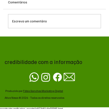
Comentários
Escreva um comentário
Queda do petróleo e geopolítica no Oriente
Médio pressionam cotações da soja em
Chicago
credibilidade com a informação
Produzido por
Fábio Sanches Marketing Digital
Ativa News © 2026 - Todos os direitos reservados
google-site-verification: google4a972b81c6e55585.html