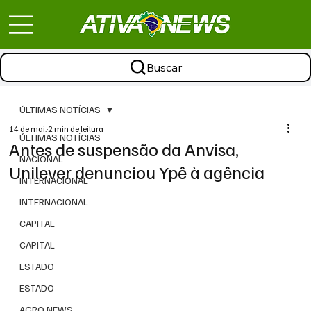
Buscar
ÚLTIMAS NOTÍCIAS
14 de mai.
2 min de leitura
ÚLTIMAS NOTÍCIAS
Antes de suspensão da Anvisa,
NACIONAL
Unilever denunciou Ypê à agência
INTERNACIONAL
INTERNACIONAL
CAPITAL
CAPITAL
ESTADO
ESTADO
AGRO NEWS