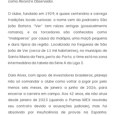
como 
Record
 e 
Observador
.
O clube, fundado em 1929, é quase centenário e carrega 
tradições locais curiosas: o nome vem do padroeiro São 
João Batista. “Ver” tem raízes antigas (possivelmente 
romana), e os torcedores são conhecidos como 
“malapeiros” por causa da malápia, uma maçã pequena 
e dura típica da região. Localizado na freguesia de São 
João de Ver (cerca de 11 mil habitantes), no município de 
Santa Maria da Feira, perto do Porto, o time está na zona 
intermediária da tabela da Série A da Liga 3.
Dani Alves, com apoio de investidores brasileiros, planeja 
não só comandar o clube como voltar a jogar por pelo 
menos seis meses, de janeiro a junho de 2026, para 
encerrar a carreira em campo. Aos 42 anos, ele não atua 
desde janeiro de 2023 (quando o Pumas-MEX rescindiu 
seu contrato devido a acusações judiciais), mas foi 
absolvido por insuficiência de provas na Espanha. 