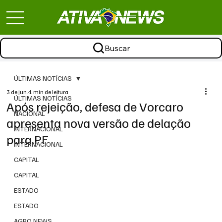
Buscar
ÚLTIMAS NOTÍCIAS
3 de jun.
1 min de leitura
ÚLTIMAS NOTÍCIAS
Após rejeição, defesa de Vorcaro
NACIONAL
apresenta nova versão de delação
INTERNACIONAL
para PF
INTERNACIONAL
CAPITAL
CAPITAL
ESTADO
ESTADO
AGRO NEWS