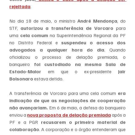
rejeitada
.
No dia 18 de maio, o ministro 
André Mendonça
, do 
STF, 
autorizou a transferência de Vorcaro
 para 
uma 
cela comum
 na Superintendência Regional da PF 
no Distrito Federal e 
suspendeu o acesso dos 
advogados a qualquer hora do dia
. Quando 
oficializou o processo de delação premiada, o 
banqueiro 
foi custodiado na mesma Sala de 
Estado-Maior
 em que o ex-presidente 
Jair 
Bolsonaro
 estava detido.
A transferência de Vorcaro para uma cela comum 
era 
indicação de que as negociações de cooperação 
não avançariam.
 Em 6 de maio, a defesa do banqueiro 
enviou a 
nova proposta de delação premiada
 após a 
PF e a PGR 
recusarem o primeiro material de 
colaboração
. A corporação e o órgão entenderam que 