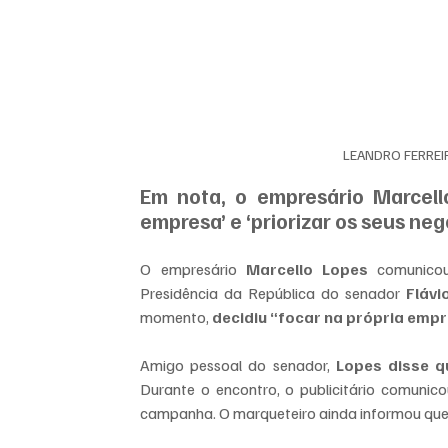
LEANDRO FERRE
Em nota, o empresário Marcello
empresa’ e ‘priorizar os seus neg
O empresário 
Marcello Lopes
 comunicou
Presidência da República do senador
 Flávi
momento, 
decidiu “focar na própria empr
Amigo pessoal do senador, 
Lopes disse q
Durante o encontro, o publicitário comuni
campanha. O marqueteiro ainda informou que