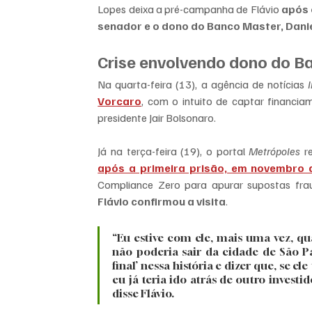
Lopes deixa a pré-campanha de Flávio 
após 
senador e o dono do Banco Master, Dani
Crise envolvendo dono do B
Na quarta-feira (13), a agência de notícias 
Vorcaro
, com o intuito de captar financia
presidente Jair Bolsonaro.
Já na terça-feira (19), o portal 
Metrópoles
 r
após a primeira prisão, em novembro 
Flávio confirmou a visita
.
“Eu estive com ele, mais uma vez, q
não poderia sair da cidade de São Pa
final’ nessa história e dizer que, se e
eu já teria ido atrás de outro investi
disse Flávio.