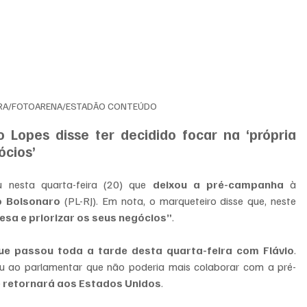
IRA/FOTOARENA/ESTADÃO CONTEÚDO
 Lopes disse ter decidido focar na ‘própria 
ócios’
 nesta quarta-feira (20) que 
deixou a pré-campanha
 à 
o Bolsonaro
 (PL-RJ). Em nota, o marqueteiro disse que, neste 
esa e priorizar os seus negócios”
.
ue passou toda a tarde desta quarta-feira com Flávio
. 
cou ao parlamentar que não poderia mais colaborar com a pré-
 
retornará aos Estados Unidos
.