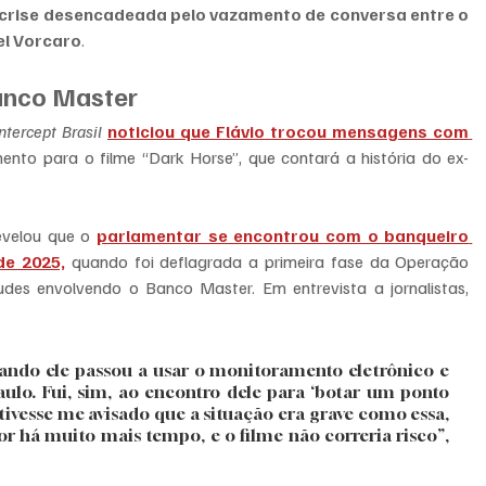
crise desencadeada pelo vazamento de conversa entre o 
el Vorcaro
.
anco Master
Intercept Brasil
noticiou que Flávio trocou mensagens com 
mento para o filme “Dark Horse”, que contará a história do ex-
evelou que o 
parlamentar se encontrou com o banqueiro 
de 2025,
 quando foi deflagrada a primeira fase da Operação 
Compliance Zero para apurar supostas fraudes envolvendo o Banco Master. Em entrevista a jornalistas, 
uando ele passou a usar o monitoramento eletrônico e 
ulo. Fui, sim, ao encontro dele para ‘botar um ponto 
le tivesse me avisado que a situação era grave como essa, 
dor há muito mais tempo, e o filme não correria risco”, 