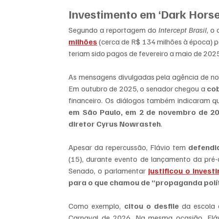
Investimento em ‘Dark Horse
Segundo a reportagem do 
Intercept Brasil
, o
milhões
 (cerca de R$ 134 milhões à época) p
teriam sido pagos de fevereiro a maio de 202
As mensagens divulgadas pela agência de no
Em outubro de 2025, o senador chegou a 
cob
financeiro. Os diálogos também indicaram q
em São Paulo, em 2 de novembro de 2
diretor Cyrus Nowrasteh
.
Apesar da repercussão, Flávio tem 
defendi
(15), durante evento de lançamento da pré-
Senado, o parlamentar 
justificou o inves
para o que chamou de “propaganda polí
Como exemplo, 
citou o desfile
 da escola
Carnaval de 2026. Na mesma ocasião, Fláv