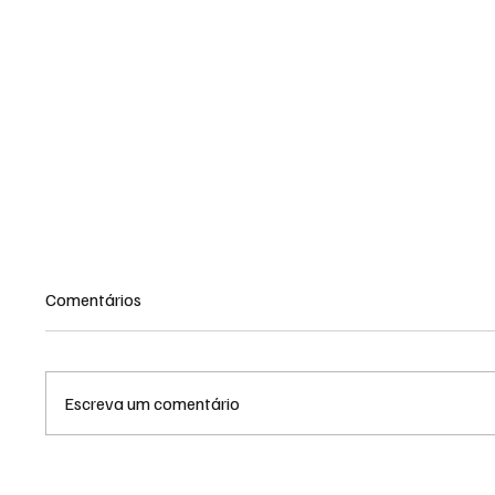
Comentários
Escreva um comentário
Eleições 2026: Entenda a regra
Reforma
dos dois votos para o Senado
iniciam