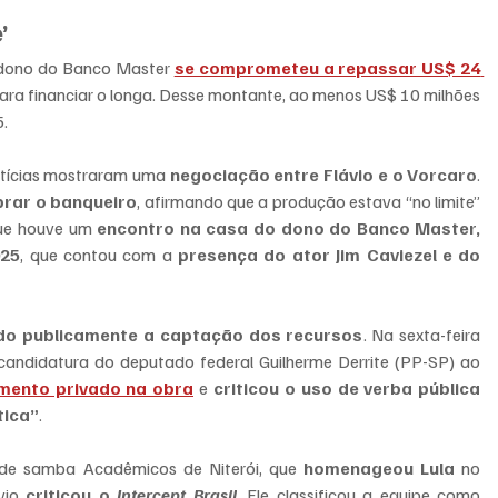
’
 dono do Banco Master 
se comprometeu a repassar US$ 24 
ara financiar o longa. Desse montante, ao menos US$ 10 milhões 
5.
tícias mostraram uma 
negociação entre Flávio e o Vorcaro
. 
rar o banqueiro
, afirmando que a produção estava “no limite” 
ue houve um 
encontro na casa do dono do Banco Master, 
025
, que contou com a 
presença do ator Jim Caviezel e do 
do publicamente a captação dos recursos
. Na sexta-feira 
candidatura do deputado federal Guilherme Derrite (PP-SP) ao 
timento privado na obra
 e 
criticou o uso de verba pública 
tica”
.
 de samba Acadêmicos de Niterói, que 
homenageou Lula
 no 
io 
criticou o 
Intercept Brasil
. Ele classificou a equipe como 