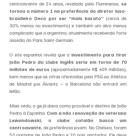
centroavante de 24 anos, revelado pelo Fluminense, 
se 
tornou o número 1 na preferência do diretor luso-
brasileiro Deco por ser “mais barato”
 (cerca de 
30% menos no investimento) e também um alvo menos 
complicado que o argentino, atualmente recebendo forte 
assédio do Paris Saint-Germain.
O site espanhol revela que o 
investimento para tirar 
João Pedro do clube inglês seria em torno de 70 
milhões de euros
 (aproximadamente R$ 409 milhões), 
bem menos que as cifras oferecidas pelo PSG ao Atlético 
de Madrid por Álvarez – o Barcelona não entrará em 
leilão.
Mais cedo, o ge já dava como provável o destino de João 
Pedro à Espanha. 
Com a não renovação do veterano 
Lewandowski, o clube catalão busca um 
centroavante,
 de preferência jovem. No Chelsea, foram 
53 partidas de João Pedro e 20 gols anotados. Ele deve 