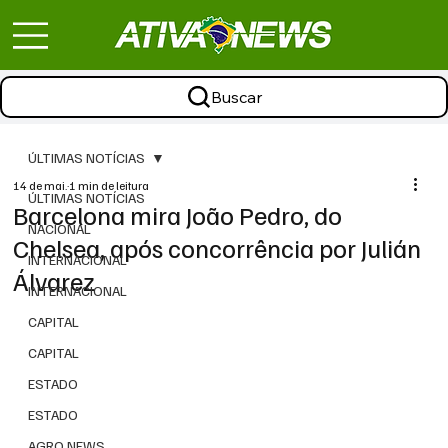
Buscar
ÚLTIMAS NOTÍCIAS
14 de mai.
1 min de leitura
ÚLTIMAS NOTÍCIAS
Barcelona mira João Pedro, do
NACIONAL
Chelsea, após concorrência por Julián
INTERNACIONAL
Álvarez
INTERNACIONAL
CAPITAL
CAPITAL
ESTADO
ESTADO
AGRO NEWS