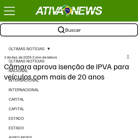
Buscar
ÚLTIMAS NOTÍCIAS
3 de dez. de 2025
2 min de leitura
ÚLTIMAS NOTÍCIAS
Câmara aprova isenção de IPVA para
NACIONAL
veículos com mais de 20 anos
INTERNACIONAL
INTERNACIONAL
CAPITAL
CAPITAL
ESTADO
ESTADO
AGRO NEWS