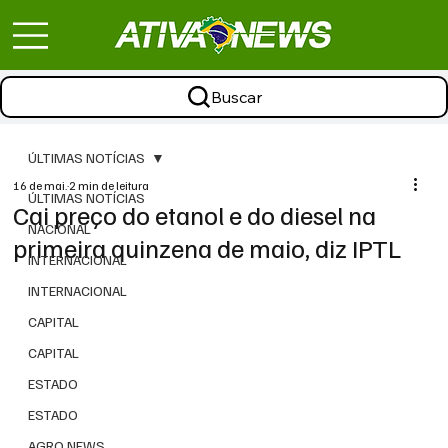
Buscar
ÚLTIMAS NOTÍCIAS
16 de mai.
2 min de leitura
ÚLTIMAS NOTÍCIAS
Cai preço do etanol e do diesel na
NACIONAL
primeira quinzena de maio, diz IPTL
INTERNACIONAL
INTERNACIONAL
CAPITAL
CAPITAL
ESTADO
ESTADO
AGRO NEWS