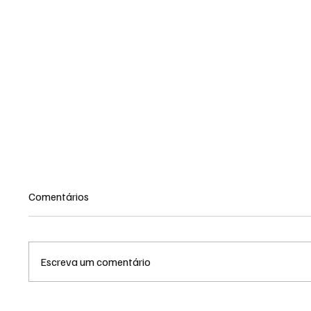
Comentários
Escreva um comentário
Após 3 meses de trabalho,
Consul