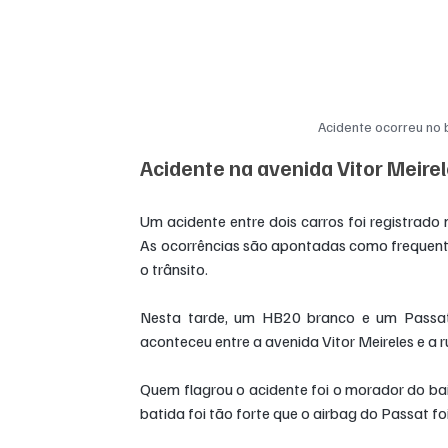
Acidente ocorreu no b
Acidente na avenida Vitor Meir
Um acidente entre dois carros foi registrado 
As ocorrências são apontadas como frequentes
o trânsito.
Nesta tarde, um HB20 branco e um Passat c
aconteceu entre a avenida Vitor Meireles e a r
Quem flagrou o acidente foi o morador do bai
batida foi tão forte que o airbag do Passat f