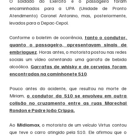
O soldado do Exército e o passageiro foram 
encaminhados para a UPA (Unidade de Pronto 
Atendimento) Coronel Antonino, mas, posteriormente, 
levados para a Depac-Cepol. 
Conforme o boletim de ocorrência, 
tanto o condutor, 
quanto o passageiro, apresentavam sinais de 
embriaguez
. Horas antes, o motorista postou nas redes 
sociais um vídeo ostentando uma garrafa de bebida 
alcoólica. 
Garrafas de whisky e de cervejas foram 
encontradas na caminhonete S10
. 
Pouco antes do acidente, que resultou na morte de 
Miriam, 
o condutor da S10 se envolveu em outra 
colisão no cruzamento entre as ruas Marechal 
Rondon e Padre João Crippa.
Ao 
Midiamax
, o motorista de um veículo Virtus contou 
que teve o carro atingido pela S10. Ele afirmou que o 