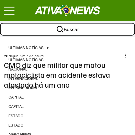
Buscar
ÚLTIMAS NOTÍCIAS
20 de jun.
3 min de leitura
ÚLTIMAS NOTÍCIAS
CMO diz que militar que matou
NACIONAL
motociclista em acidente estava
INTERNACIONAL
afastado há um ano
INTERNACIONAL
CAPITAL
CAPITAL
ESTADO
ESTADO
AGRO NEWS