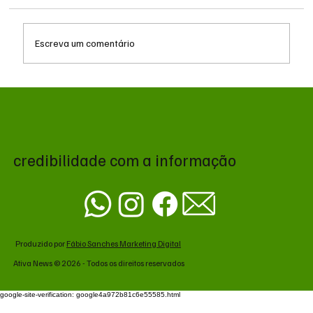
Escreva um comentário
Queda do petróleo e geopolítica no Oriente
Médio pressionam cotações da soja em
Chicago
credibilidade com a informação
Produzido por
Fábio Sanches Marketing Digital
Ativa News © 2026 - Todos os direitos reservados
google-site-verification: google4a972b81c6e55585.html