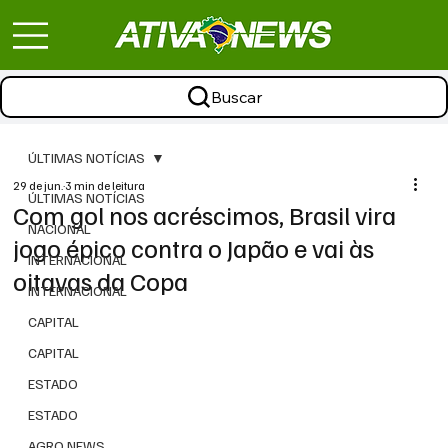
Buscar
ÚLTIMAS NOTÍCIAS
29 de jun.
3 min de leitura
ÚLTIMAS NOTÍCIAS
Com gol nos acréscimos, Brasil vira
NACIONAL
jogo épico contra o Japão e vai às
INTERNACIONAL
oitavas da Copa
INTERNACIONAL
CAPITAL
CAPITAL
ESTADO
ESTADO
AGRO NEWS