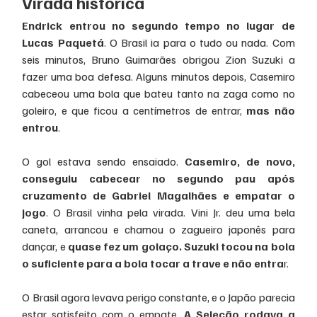
Virada histórica
Endrick entrou no segundo tempo no lugar de 
Lucas Paquetá
. O Brasil ia para o tudo ou nada. Com 
seis minutos, Bruno Guimarães obrigou Zion Suzuki a 
fazer uma boa defesa. Alguns minutos depois, Casemiro 
cabeceou uma bola que bateu tanto na zaga como no 
goleiro, e que ficou a centímetros de entrar,
 mas não 
entrou
.
O gol estava sendo ensaiado.
 Casemiro, de novo, 
conseguiu cabecear no segundo pau após 
cruzamento de Gabriel Magalhães e empatar o 
jogo
. O Brasil vinha pela virada. Vini Jr. deu uma bela 
caneta, arrancou e chamou o zagueiro japonês para 
dançar, e
 quase fez um golaço. Suzuki tocou na bola 
o suficiente para a bola tocar a trave e não entra
r.
O Brasil agora levava perigo constante, e o Japão parecia 
estar satisfeito com o empate. 
A Seleção rodava a 