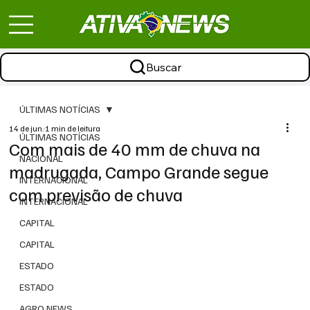
Buscar
ÚLTIMAS NOTÍCIAS
14 de jun.
1 min de leitura
ÚLTIMAS NOTÍCIAS
Com mais de 40 mm de chuva na
NACIONAL
madrugada, Campo Grande segue
INTERNACIONAL
com previsão de chuva
INTERNACIONAL
CAPITAL
CAPITAL
ESTADO
ESTADO
AGRO NEWS