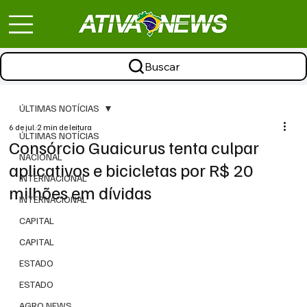
Buscar
ÚLTIMAS NOTÍCIAS
6 de jul.
2 min de leitura
ÚLTIMAS NOTÍCIAS
Consórcio Guaicurus tenta culpar
NACIONAL
aplicativos e bicicletas por R$ 20
INTERNACIONAL
milhões em dívidas
INTERNACIONAL
CAPITAL
CAPITAL
ESTADO
ESTADO
AGRO NEWS