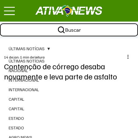
Buscar
ÚLTIMAS NOTÍCIAS
14 de jan.
1 min de leitura
ÚLTIMAS NOTÍCIAS
Contenção de córrego desaba
NACIONAL
novamente e leva parte de asfalto
INTERNACIONAL
INTERNACIONAL
CAPITAL
CAPITAL
ESTADO
ESTADO
AGRO NEWS