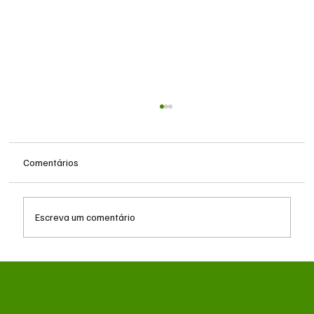
Comentários
Escreva um comentário
Consultório móvel da Subea inicia
atendimentos para cães e gatos em Campo
Grande