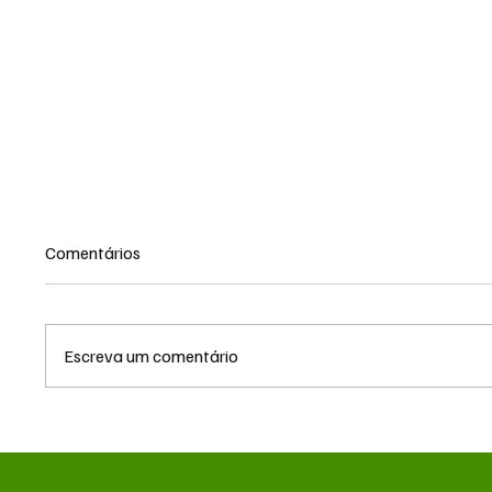
Comentários
Escreva um comentário
Queda do petróleo e clima nos
Queda 
EUA pressionam cotações do
geopolí
milho em Chicago e na B3
pressi