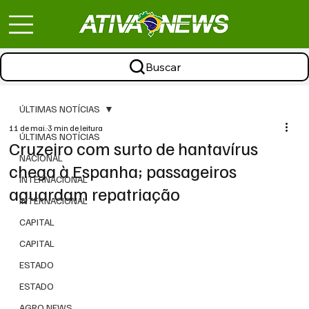
Buscar
ÚLTIMAS NOTÍCIAS
11 de mai.
3 min de leitura
ÚLTIMAS NOTÍCIAS
Cruzeiro com surto de hantavírus
NACIONAL
chega à Espanha; passageiros
INTERNACIONAL
aguardam repatriação
INTERNACIONAL
CAPITAL
CAPITAL
ESTADO
ESTADO
AGRO NEWS