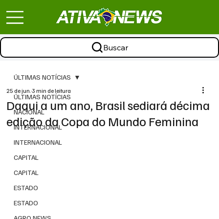
Buscar
ÚLTIMAS NOTÍCIAS
25 de jun.
3 min de leitura
ÚLTIMAS NOTÍCIAS
Daqui a um ano, Brasil sediará décima
NACIONAL
edição da Copa do Mundo Feminina
INTERNACIONAL
INTERNACIONAL
CAPITAL
CAPITAL
ESTADO
ESTADO
AGRO NEWS