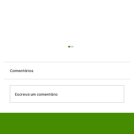
Comentários
Escreva um comentário
Reforma Tributária: empresas iniciam fase
de testes com exibição de IBS e CBS nas
notas fiscais