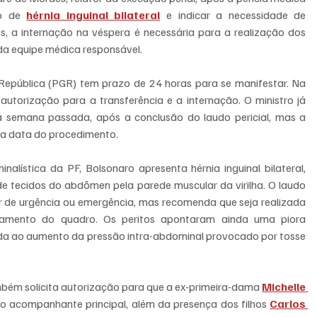
o de 
hérnia inguinal bilateral
 e indicar a necessidade de 
, a internação na véspera é necessária para a realização dos 
da equipe médica responsável.
 República (PGR) tem prazo de 24 horas para se manifestar. Na 
utorização para a transferência e a internação. O ministro já 
na semana passada, após a conclusão do laudo pericial, mas a 
 a data do procedimento.
alística da PF, Bolsonaro apresenta hérnia inguinal bilateral, 
 tecidos do abdômen pela parede muscular da virilha. O laudo 
ter de urgência ou emergência, mas recomenda que seja realizada 
avamento do quadro. Os peritos apontaram ainda uma piora 
ada ao aumento da pressão intra-abdominal provocado por tosse 
ém solicita autorização para que a ex-primeira-dama 
Michelle 
 acompanhante principal, além da presença dos filhos 
Carlos 