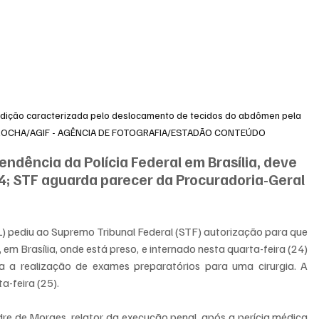
condição caracterizada pelo deslocamento de tecidos do abdômen pela 
TT ROCHA/AGIF - AGÊNCIA DE FOTOGRAFIA/ESTADÃO CONTEÚDO
endência da Polícia Federal em Brasília, deve 
24; STF aguarda parecer da Procuradoria-Geral 
L) pediu ao Supremo Tribunal Federal (STF) autorização para que 
, em Brasília, onde está preso, e internado nesta quarta-feira (24) 
ra a realização de exames preparatórios para uma cirurgia. A 
a-feira (25).
re de Moraes, relator da execução penal, após a perícia médica 