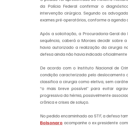
da Polícia Federal confirmar o diagnóstic
intervenção cirúrgica. Segundo os advogados
exames pré-operatórios, conforme a agenda 
Após a solicitação, a Procuradoria-Geral da
sequência, caberá a Moraes decidir sobre a a
havia autorizado a realização da cirurgia 
defesa ainda não havia indicado oficialmente
De acordo com o Instituto Nacional de Crimin
condição caracterizada pelo deslocamento de
classifica a cirurgia como eletiva, sem cará
“o mais breve possível” para evitar agr
progressiva da hérnia, possivelmente associ
crônica e crises de soluço.
No pedido encaminhado ao STF, a defesa tamb
Bolsonaro
 acompanhe o ex-presidente como