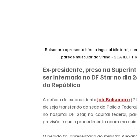
Bolsonaro apresenta hérnia inguinal bilateral, 
parede muscular da virilha - SCARLE
Ex-presidente, preso na Superint
ser internado no DF Star no dia 
da República
A defesa do ex-presidente 
Jair Bolsonaro
 (P
ele seja transferido da sede da Polícia Federal
no hospital DF Star, na capital federal, pa
previsão é que o procedimento ocorra na quint
O pedido foi apresentado ao ministro Alexand