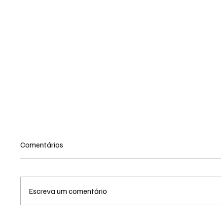
Comentários
Escreva um comentário
TRF3 anula condenações de
MS reno