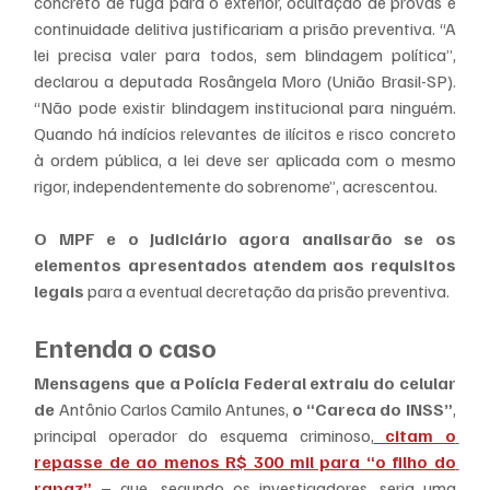
concreto de fuga para o exterior, ocultação de provas e 
continuidade delitiva justificariam a prisão preventiva. “A 
lei precisa valer para todos, sem blindagem política”, 
declarou a deputada Rosângela Moro (União Brasil-SP). 
“Não pode existir blindagem institucional para ninguém. 
Quando há indícios relevantes de ilícitos e risco concreto 
à ordem pública, a lei deve ser aplicada com o mesmo 
rigor, independentemente do sobrenome”, acrescentou.
O MPF e o Judiciário agora analisarão se os 
elementos apresentados atendem aos requisitos 
legais
 para a eventual decretação da prisão preventiva.
Entenda o caso
Mensagens que a Polícia Federal extraiu do celular 
de
 Antônio Carlos Camilo Antunes, 
o “Careca do INSS”
, 
principal operador do esquema criminoso,
 citam o 
repasse de ao menos R$ 300 mil para “o filho do 
rapaz”
– que, segundo os investigadores, seria uma 