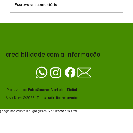
Escreva um comentário
MS renova contrato de R$ 10,2 milhões
para atendimentos de hemodiálise em
Ponta Porã
credibilidade com a informação
Produzido por
Fábio Sanches Marketing Digital
Ativa News © 2026 - Todos os direitos reservados
google-site-verification: google4a972b81c6e55585.html