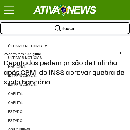
Buscar
ÚLTIMAS NOTÍCIAS
26 de fev.
2 min de leitura
ÚLTIMAS NOTÍCIAS
Deputados pedem prisão de Lulinha
NACIONAL
após CPMI do INSS aprovar quebra de
INTERNACIONAL
sigilo bancário
INTERNACIONAL
CAPITAL
CAPITAL
ESTADO
ESTADO
AGRO NEWS