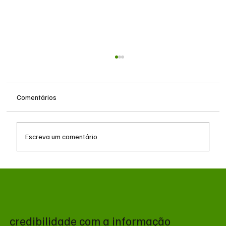
Comentários
Escreva um comentário
Queda do petróleo e geopolítica no Oriente
Médio pressionam cotações da soja em
Chicago
credibilidade com a informação