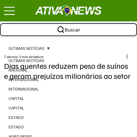
Buscar
ÚLTIMAS NOTÍCIAS
7 de mai.
3 min de leitura
ÚLTIMAS NOTÍCIAS
Dias quentes reduzem peso de suínos
NACIONAL
e geram prejuízos milionários ao setor
INTERNACIONAL
INTERNACIONAL
CAPITAL
CAPITAL
ESTADO
ESTADO
AGRO NEWS