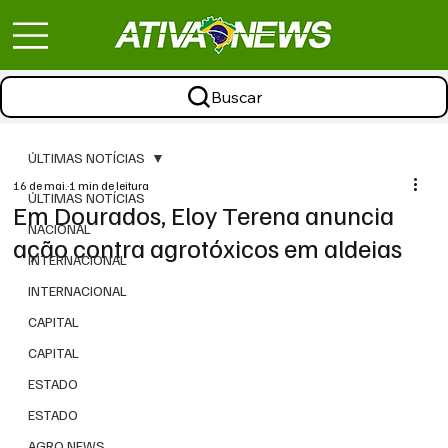
Buscar
ÚLTIMAS NOTÍCIAS
16 de mai.
1 min de leitura
ÚLTIMAS NOTÍCIAS
Em Dourados, Eloy Terena anuncia
NACIONAL
ação contra agrotóxicos em aldeias
INTERNACIONAL
INTERNACIONAL
CAPITAL
CAPITAL
ESTADO
ESTADO
AGRO NEWS