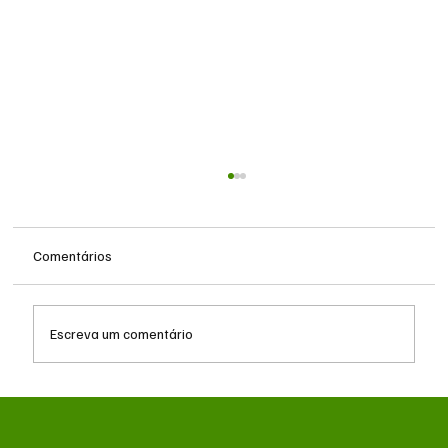
Comentários
Escreva um comentário
Após receber R$ 7 milhões, Fiems organizou
evento com ministro e empresários em