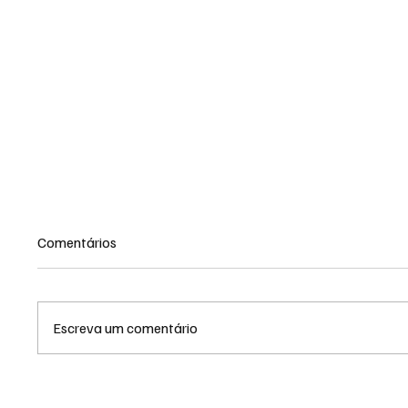
Comentários
Escreva um comentário
Eleições 2026 em MS:
Eleiçõe
Patrimônio de Riedel recua
aliança