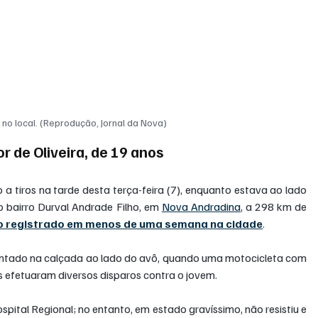
 no local. (Reprodução, Jornal da Nova)
lor de Oliveira, de 19 anos
to a tiros na tarde desta terça-feira (7), enquanto estava ao lado 
o bairro Durval Andrade Filho, em 
Nova Andradina
, a 298 km de 
io registrado em menos de uma semana na cidade
.
sentado na calçada ao lado do avô, quando uma motocicleta com 
s efetuaram diversos disparos contra o jovem.
pital Regional; no entanto, em estado gravíssimo, não resistiu e 