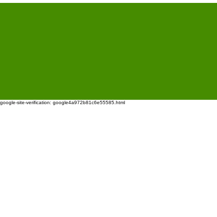
google-site-verification: google4a972b81c6e55585.html