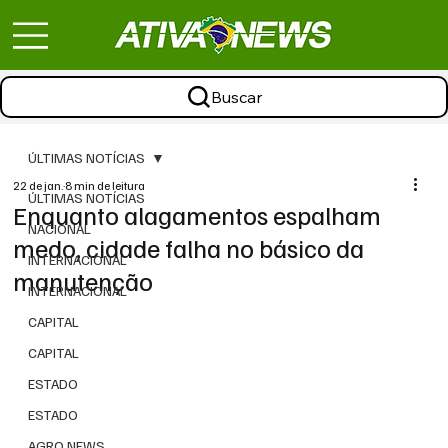
Buscar
ÚLTIMAS NOTÍCIAS
22 de jan.
8 min de leitura
ÚLTIMAS NOTÍCIAS
Enquanto alagamentos espalham
NACIONAL
medo, cidade falha no básico da
INTERNACIONAL
manutenção
INTERNACIONAL
CAPITAL
CAPITAL
ESTADO
ESTADO
AGRO NEWS