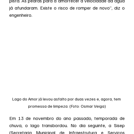
pista. As pedras para a amortecer a velocidade da água 
já afundaram. Existe o risco de romper de novo”, diz o 
engenheiro.
Lago do Amor já levou asfalto por duas vezes e, agora, tem 
promessa de limpeza. (Foto: Osmar Veiga)
Em 13 de novembro do ano passado, temporada de 
chuva, o lago transbordou. No dia seguinte, a Sisep 
(Secretaria Municipal de Infraestrutura e Serviços 