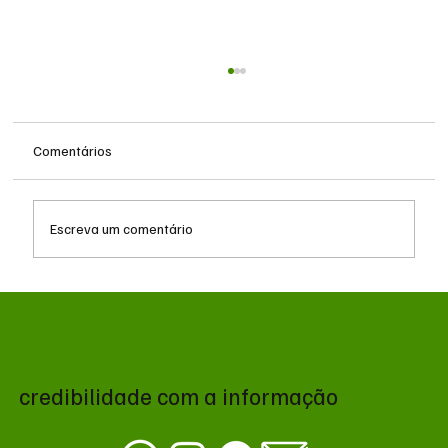
Comentários
Escreva um comentário
Consultório móvel da Subea inicia
atendimentos para cães e gatos em Campo
Grande
credibilidade com a informação