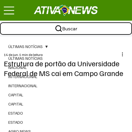
Buscar
ÚLTIMAS NOTÍCIAS
14 de jun.
1 min de leitura
ÚLTIMAS NOTÍCIAS
Estrutura de portão da Universidade
NACIONAL
Federal de MS cai em Campo Grande
INTERNACIONAL
INTERNACIONAL
CAPITAL
CAPITAL
ESTADO
ESTADO
AGRO NEWS