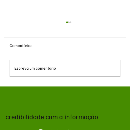
Comentários
Escreva um comentário
Decisão judicial obriga Polícia Militar a
remover canil e suspender treinos com gás
no Batalhão de Choque
credibilidade com a informação