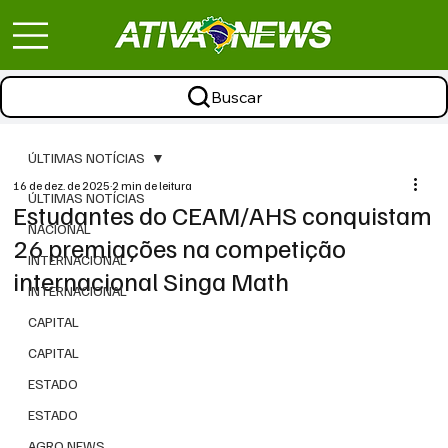
Buscar
ÚLTIMAS NOTÍCIAS
16 de dez. de 2025
2 min de leitura
ÚLTIMAS NOTÍCIAS
Estudantes do CEAM/AHS conquistam
NACIONAL
26 premiações na competição
INTERNACIONAL
internacional Singa Math
INTERNACIONAL
CAPITAL
CAPITAL
ESTADO
ESTADO
AGRO NEWS