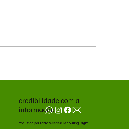
va contrato de R$ 10,2
Troca de comando no
s para atendimentos de
transporte de Campo 
álise em Ponta Porã
avança no CADE antes 
decisão da Prefeitura
credibilidade com a
informação
Produzido por
Fábio Sanches Marketing Digital