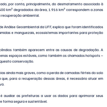
tado, por conta, principalmente, do desmatamento associado à 
2.400 km² degradados da área, 1.916 km² correspondem a zonas 
a recuperação ambiental. 
de Análise Geoambiental da UFF, explica que foram identificados 
úmidas e manguezais, ecossistemas importantes para proteção 
 incêndios também aparecem entre as causas de degradação. A 
apenas espaços estáveis, como também os chamados hotspots – 
quesito conservação. 
cias ainda mais graves, como a perda de camadas férteis do solo 
 que, para a recuperação dessas áreas, é necessário atuar em 
va.
é auxiliar as prefeituras a usar os dados para aprimorar seus 
e forma segura e sustentável.