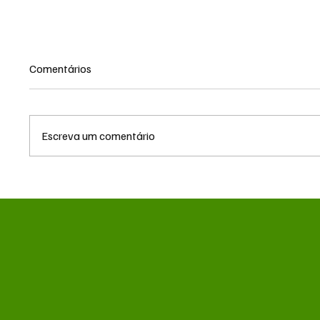
Comentários
Escreva um comentário
TRF3 anula condenações de
MS reno
Edson Giroto na Operação
milhõe
Lama Asfáltica por
hemodi
parcialidade de juiz