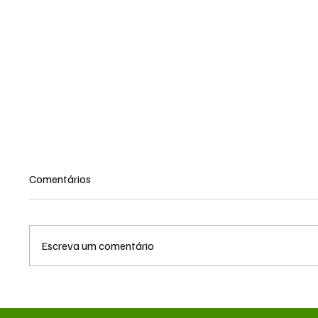
Comentários
Escreva um comentário
TRF3 anula condenações de
MS reno
Edson Giroto na Operação
milhõe