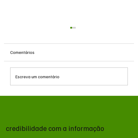
Comentários
Escreva um comentário
Queda do petróleo e geopolítica no Oriente
Médio pressionam cotações da soja em
Chicago
credibilidade com a informação