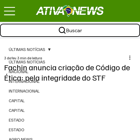
Buscar
ÚLTIMAS NOTÍCIAS
3 de fev.
3 min de leitura
ÚLTIMAS NOTÍCIAS
Fachin anuncia criação de Código de
NACIONAL
Ética: pela integridade do STF
INTERNACIONAL
INTERNACIONAL
CAPITAL
CAPITAL
ESTADO
ESTADO
AGRO NEWS