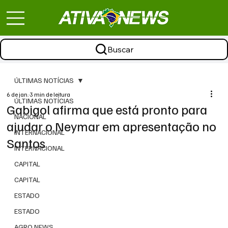
Buscar
ÚLTIMAS NOTÍCIAS
6 de jan.
3 min de leitura
ÚLTIMAS NOTÍCIAS
Gabigol afirma que está pronto para
NACIONAL
ajudar o Neymar em apresentação no
INTERNACIONAL
Santos
INTERNACIONAL
CAPITAL
CAPITAL
ESTADO
ESTADO
AGRO NEWS