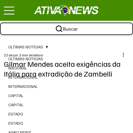
Buscar
ÚLTIMAS NOTÍCIAS
23 de jun.
2 min de leitura
ÚLTIMAS NOTÍCIAS
Gilmar Mendes aceita exigências da
NACIONAL
Itália para extradição de Zambelli
INTERNACIONAL
INTERNACIONAL
CAPITAL
CAPITAL
ESTADO
ESTADO
AGRO NEWS