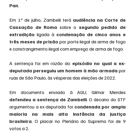
Pan
.
Em 1ª de julho, Zambelli terá 
audiência na Corte de 
Cassação de Roma
 sobre o 
segundo pedido de 
extradição
 ligada à 
condenação de cinco anos e 
três meses de prisão
 por porte ilegal de arma de fogo 
e constrangimento ilegal com emprego de arma de fogo.
A sentença foi em razão do 
episódio no qual a ex-
deputada perseguiu um homem à mão armada
 por 
ruas de São Paulo, às vésperas das eleições de 2022.
Em documento enviado à AGU, Gilmar Mendes 
defendeu a sentença de Zambelli
. O decano do STF 
argumentou a ex-deputada foi 
condenada por ampla 
maioria na mais alta instância da Justiça 
brasileira
. O placar no Plenário do Supremo foi de 9 
votos a 2.