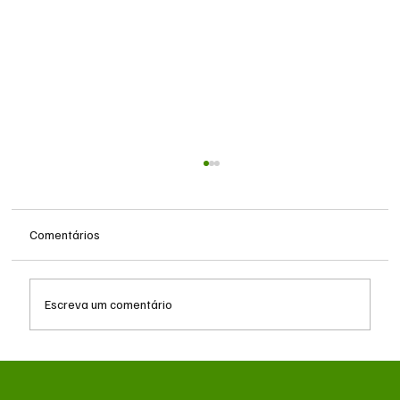
Comentários
Escreva um comentário
Zema declara R$ 178,7 milhões ao TSE e
registra alta patrimonial antes de disputa