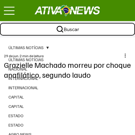
Buscar
ÚLTIMAS NOTÍCIAS
29 de jun.
2 min de leitura
ÚLTIMAS NOTÍCIAS
Grazielle Machado morreu por choque
NACIONAL
anafilático, segundo laudo
INTERNACIONAL
INTERNACIONAL
CAPITAL
CAPITAL
ESTADO
ESTADO
AGRO NEWS