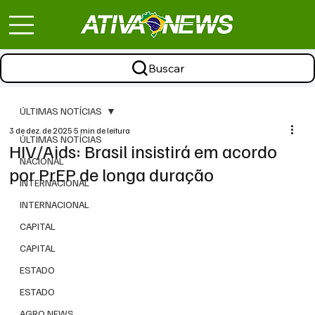
Buscar
ÚLTIMAS NOTÍCIAS
3 de dez. de 2025
5 min de leitura
ÚLTIMAS NOTÍCIAS
HIV/Aids: Brasil insistirá em acordo
NACIONAL
por PrEP de longa duração
INTERNACIONAL
INTERNACIONAL
CAPITAL
CAPITAL
ESTADO
ESTADO
AGRO NEWS