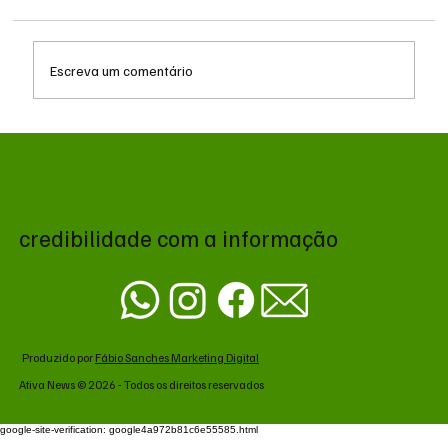
Escreva um comentário
Queda do petróleo e geopolítica no Oriente
Médio pressionam cotações da soja em
Chicago
credibilidade com a informação
Produzido por
Fábio Sanches Marketing Digital
Ativa News © 2026 - Todos os direitos reservados
google-site-verification: google4a972b81c6e55585.html