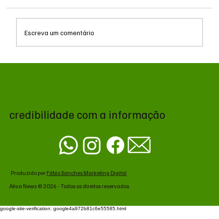
Escreva um comentário
Queda do petróleo e geopolítica no Oriente
Médio pressionam cotações da soja em
Chicago
credibilidade com a informação
Produzido por
Fábio Sanches Marketing Digital
Ativa News © 2026 - Todos os direitos reservados
google-site-verification: google4a972b81c6e55585.html