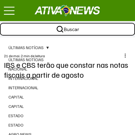
Buscar
ÚLTIMAS NOTÍCIAS
21 de mai.
2 min de leitura
ÚLTIMAS NOTÍCIAS
IBS e CBS terão que constar nas notas
NACIONAL
fiscais a partir de agosto
INTERNACIONAL
INTERNACIONAL
CAPITAL
CAPITAL
ESTADO
ESTADO
AGRO NEWS