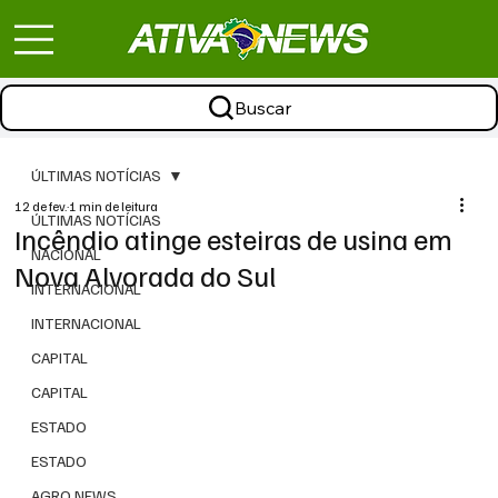
Buscar
ÚLTIMAS NOTÍCIAS
12 de fev.
1 min de leitura
ÚLTIMAS NOTÍCIAS
Incêndio atinge esteiras de usina em
NACIONAL
Nova Alvorada do Sul
INTERNACIONAL
INTERNACIONAL
CAPITAL
CAPITAL
ESTADO
ESTADO
AGRO NEWS