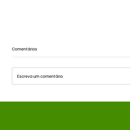
Comentários
Escreva um comentário
Ministério da Saúde suspende
Após re
uso da vacina da dengue
Fiems 
aplicada em Mato Grosso do
ministr
Sul
resort 