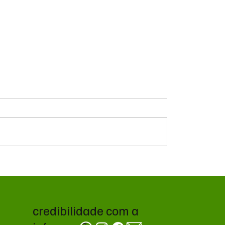
ceber R$ 7 milhões,
TJMS mantém contrato
organizou evento com
Rota da Celulose e em
o e empresários em
deve levar caso ao STJ
de Bonito
credibilidade com a