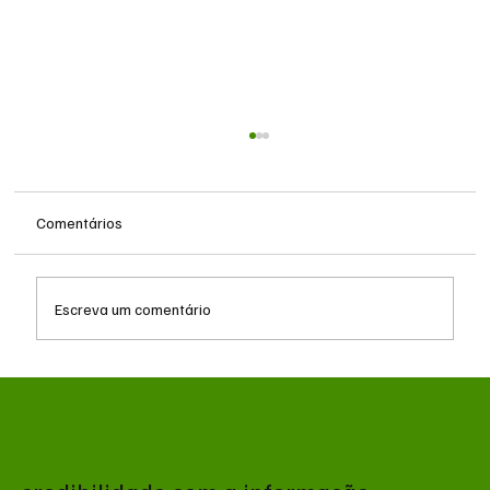
Comentários
Escreva um comentário
Queda do petróleo e geopolítica no Oriente
Médio pressionam cotações da soja em
Chicago