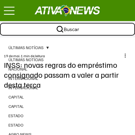
Buscar
ÚLTIMAS NOTÍCIAS
19 de mai.
1 min de leitura
ÚLTIMAS NOTÍCIAS
INSS: novas regras do empréstimo
NACIONAL
consignado passam a valer a partir
INTERNACIONAL
desta terça
INTERNACIONAL
CAPITAL
CAPITAL
ESTADO
ESTADO
AGRO NEWS