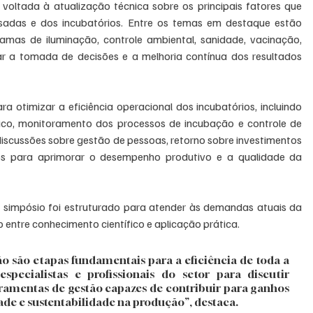
ltada à atualização técnica sobre os principais fatores que 
adas e dos incubatórios. Entre os temas em destaque estão 
gramas de iluminação, controle ambiental, sanidade, vacinação, 
r a tomada de decisões e a melhoria contínua dos resultados 
otimizar a eficiência operacional dos incubatórios, incluindo 
ico, monitoramento dos processos de incubação e controle de 
scussões sobre gestão de pessoas, retorno sobre investimentos 
os para aprimorar o desempenho produtivo e a qualidade da 
 simpósio foi estruturado para atender às demandas atuais da 
entre conhecimento científico e aplicação prática. 
o são etapas fundamentais para a eficiência de toda a 
pecialistas e profissionais do setor para discutir 
rramentas de gestão capazes de contribuir para ganhos 
ade e sustentabilidade na produção”, destaca. 