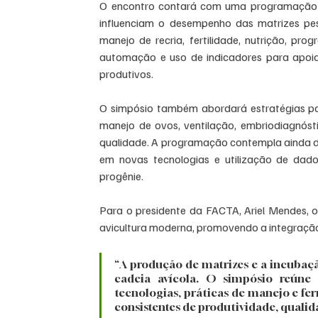
O encontro contará com uma programação vo
influenciam o desempenho das matrizes pes
manejo de recria, fertilidade, nutrição, pro
automação e uso de indicadores para apoia
produtivos. 
O simpósio também abordará estratégias para 
manejo de ovos, ventilação, embriodiagnóst
qualidade. A programação contempla ainda di
em novas tecnologias e utilização de dad
progênie. 
Para o presidente da FACTA, Ariel Mendes, o
avicultura moderna, promovendo a integração 
“A produção de matrizes e a incubaçã
cadeia avícola. O simpósio reúne es
tecnologias, práticas de manejo e fe
consistentes de produtividade, qualid