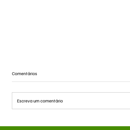
Comentários
Escreva um comentário
Queda do petróleo e clima nos
Queda 
EUA pressionam cotações do
geopolí