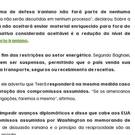
ma de defesa iraniano não fará parte de nenhuma 
a não serão discutidas em nenhum processo”, declarou. Sobre a 
ã não aceitará enviar material enriquecido para fora do 
 a única alternativa considerada aceitável é a redução do nível de 
rio iraniano
.
o fim das restrições ao setor energético
. Segundo Baghaei, 
em ser suspensas, permitindo que o país venda sua 
 transporte, seguros ou recebimento de receitas.
ele advertiu que Teerã 
responderá na mesma medida caso 
ntação dos compromissos assumidos.
 “Se os americanos 
rigações, faremos o mesmo”, afirmou.
 impedir avanços diplomáticos e disse que cabe aos EUA 
romissos assumidos por Washington no memorando de 
 de dissuasão iraniana e o princípio da reciprocidade são as 
o acordo.