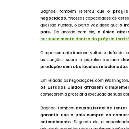
Baghaei também reiterou que 
o progra
negociação
. “Nossas capacidades de defes
questão nuclear, o porta-voz disse que 
o Ir
país.
 De acordo com ele,
enriquecimento dentro do próprio territó
O representante iraniano voltou a defender
 
as sanções sobre o petróleo iraniano 
dev
produção sem obstáculos relacionados a
Em relação às negociações com Washington, 
os Estados Unidos atrasem a impleme
começarem a protelar a execução de suas ob
Baghaei também 
acusou Israel de tentar
garantir que o país cumpra os comp
entendimento
. Segundo ele, a capacidade
principais garantias para a implementação d