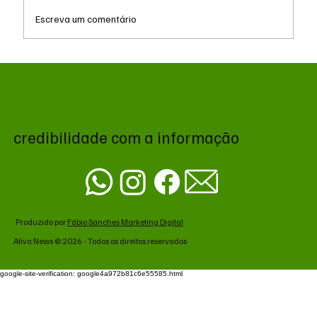
Escreva um comentário
Reforma Tributária: empresas iniciam fase
de testes com exibição de IBS e CBS nas
notas fiscais
credibilidade com a informação
Produzido por
Fábio Sanches Marketing Digital
Ativa News © 2026 - Todos os direitos reservados
google-site-verification: google4a972b81c6e55585.html