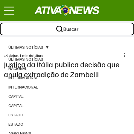
Buscar
ÚLTIMAS NOTÍCIAS
14 de jun.
1 min de leitura
ÚLTIMAS NOTÍCIAS
Justiça da Itália publica decisão que
NACIONAL
anula extradição de Zambelli
INTERNACIONAL
INTERNACIONAL
CAPITAL
CAPITAL
ESTADO
ESTADO
AGRO NEWS