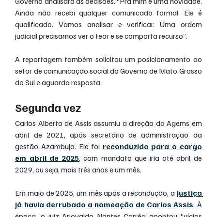
Governo analisará as decisões. “Pra mim é uma novidade. 
Ainda não recebi qualquer comunicado formal. Ele é 
qualificado. Vamos analisar e verificar. Uma ordem 
judicial precisamos ver o teor e se comporta recurso”.
A reportagem também solicitou um posicionamento ao 
setor de comunicação social do Governo de Mato Grosso 
do Sul e aguarda resposta.
Segunda vez
Carlos Alberto de Assis assumiu a direção da Agems em 
abril de 2021, após secretário de administração da 
gestão Azambuja. Ele foi 
reconduzido para o cargo 
em abril de 2025
, com mandato que iria até abril de 
2029, ou seja, mais três anos e um mês.
Em maio de 2025, um mês após a recondução, a 
Justiça 
já havia derrubado a nomeação de Carlos Assis
. À 
época, o juiz Ariovaldo Nantes Corrêa apontou “vícios 