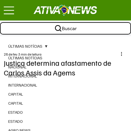
Buscar
ÚLTIMAS NOTÍCIAS
28 de fev.
3 min de leitura
ÚLTIMAS NOTÍCIAS
Justiça determina afastamento de
NACIONAL
Carlos Assis da Agems
INTERNACIONAL
INTERNACIONAL
CAPITAL
CAPITAL
ESTADO
ESTADO
AGRO NEWS