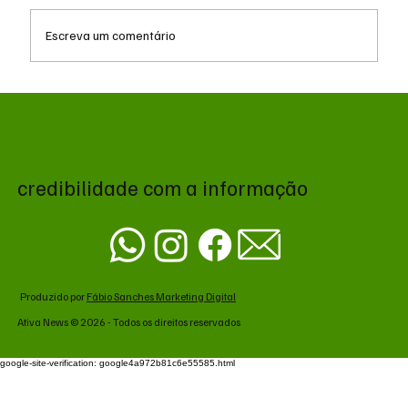
Escreva um comentário
MS renova contrato de R$ 10,2 milhões
para atendimentos de hemodiálise em
Ponta Porã
credibilidade com a informação
Produzido por
Fábio Sanches Marketing Digital
Ativa News © 2026 - Todos os direitos reservados
google-site-verification: google4a972b81c6e55585.html