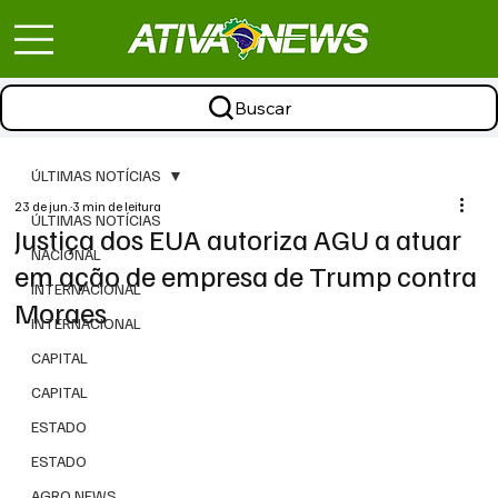
Buscar
ÚLTIMAS NOTÍCIAS
23 de jun.
3 min de leitura
ÚLTIMAS NOTÍCIAS
Justiça dos EUA autoriza AGU a atuar
NACIONAL
em ação de empresa de Trump contra
INTERNACIONAL
Moraes
INTERNACIONAL
CAPITAL
CAPITAL
ESTADO
ESTADO
AGRO NEWS