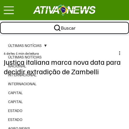
Buscar
ÚLTIMAS NOTÍCIAS
6 de fev.
1 min de leitura
ÚLTIMAS NOTÍCIAS
Justiça italiana marca nova data para
NACIONAL
decidir extradição de Zambelli
INTERNACIONAL
INTERNACIONAL
CAPITAL
CAPITAL
ESTADO
ESTADO
AGRO NEWS