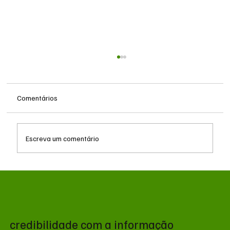
Comentários
Escreva um comentário
Após receber R$ 7 milhões, Fiems organizou
evento com ministro e empresários em
resort de Bonito
credibilidade com a informação