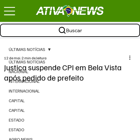
Buscar
ÚLTIMAS NOTÍCIAS
12 de mai.
2 min de leitura
ÚLTIMAS NOTÍCIAS
Justiça suspende CPI em Bela Vista
NACIONAL
após pedido de prefeito
INTERNACIONAL
INTERNACIONAL
CAPITAL
CAPITAL
ESTADO
ESTADO
AGRO NEWS