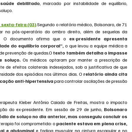
aúde debilitado
, marcado por instabilidade de equilíbrio, 
soluço.
 sexta-feira (03)
.Segundo o relatório médico, Bolsonaro, de 71 
 no pós-operatório do ombro direito, além de sequelas da 
o. O documento afirma que o
 ex-presidente apresenta 
ade do equilíbrio corporal”,
 o que levou a equipe médica a 
s de prevenção de quedas.O
 texto também detalha o impasse 
e soluço.
 Os médicos optaram por manter a prescrição de 
de efeitos colaterais indesejados, sob a justificativa de que 
sidade dos episódios nos últimos dias. O 
relatório ainda cita 
icação anti-hipertensiva
 para controlar oscilações de pressão 
erapeuta Kleber Antônio Caiado de Freitas, mostra o impacto 
tação do ex-presidente. Em sessão de 29 de junho, 
Bolsonaro 
o de soluço no dia anterior, mas conseguiu concluir os 
ioterapia foi comprometida: o
 paciente estava em plena crise, 
al e abdominal 
e fadiga muscular na cintura escapular e no 