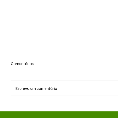
Comentários
Escreva um comentário
Caso Master: Jaques Wagner
Zema d
adia depoimento à Polícia
milhões
Federal por falta de acesso
patrimo