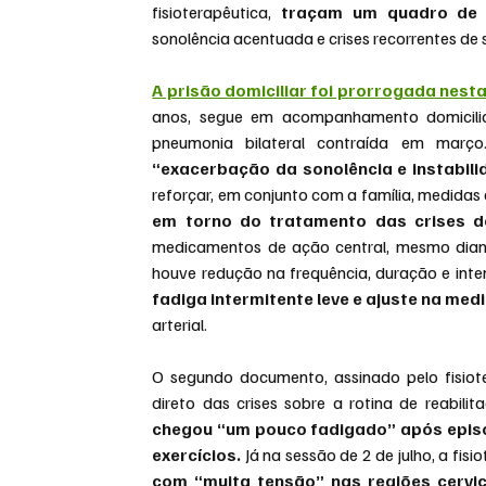
fisioterapêutica, 
traçam um quadro de s
sonolência acentuada e crises recorrentes de 
A prisão domiciliar foi prorrogada nesta
anos, segue em acompanhamento domiciliar
pneumonia bilateral contraída em març
“exacerbação da sonolência e instabilid
reforçar, em conjunto com a família, medida
em torno do tratamento das crises d
medicamentos de ação central, mesmo diante 
houve redução na frequência, duração e inten
fadiga intermitente leve e ajuste na med
arterial.
O segundo documento, assinado pelo fisiot
direto das crises sobre a rotina de reabili
chegou “um pouco fadigado” após episódi
exercícios. 
Já na sessão de 2 de julho, a fis
com “muita tensão” nas regiões cervic