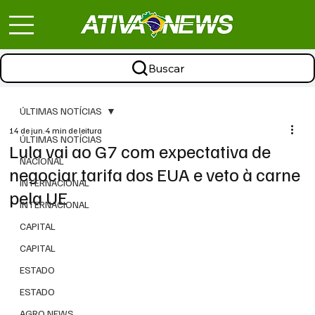
Buscar
ÚLTIMAS NOTÍCIAS
14 de jun.
4 min de leitura
ÚLTIMAS NOTÍCIAS
Lula vai ao G7 com expectativa de
NACIONAL
negociar tarifa dos EUA e veto à carne
INTERNACIONAL
pela UE
INTERNACIONAL
CAPITAL
CAPITAL
ESTADO
ESTADO
AGRO NEWS