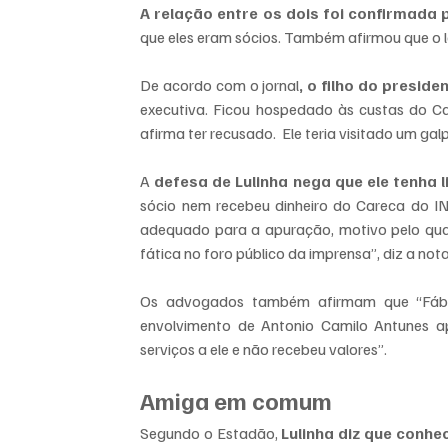
A relação entre os dois foi confirmada
que eles eram sócios. Também afirmou que o 
De acordo com o jornal
, o filho do presid
executiva. Ficou hospedado às custas do Car
afirma ter recusado.  Ele teria visitado um ga
A
 defesa de Lulinha nega que ele tenha
sócio nem recebeu dinheiro do Careca do IN
adequado para a apuração, motivo pelo qual
fática no foro público da imprensa”, diz a not
Os advogados também afirmam que “Fábi
envolvimento de Antonio Camilo Antunes ap
serviços a ele e não recebeu valores”.
Amiga em comum
Segundo o Estadão, 
Lulinha diz que con