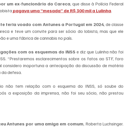
 por um ex-funcionário do Careca
, que disse à Polícia Federal 
lobista
 pagava uma “mesada” de R$ 300 mil a Lulinha
.
ente teria voado com Antunes a Portugal em 2024
, de classe 
eca e teve um convite para ser sócio do lobista, mas que ele 
lpão e uma fábrica de cannabis no país.
 ligações com os esquemas do INSS
 e diz que Lulinha não foi 
SS. “Prestaremos esclarecimentos sobre os fatos ao STF, foro 
 considero inoportuna a antecipação da discussão de matéria 
a da defesa.
o não tem relação com o esquema do INSS, só soube do 
ós a exposição da imprensa, não foi seu sócio, não prestou 
heceu Antunes por uma amiga em comum
, Roberta Luchsinger. 