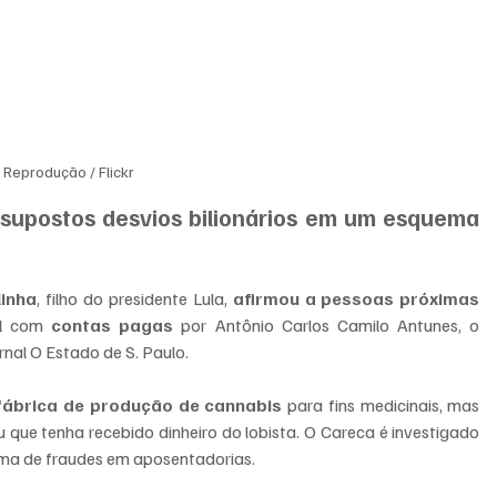
Reprodução / Flickr
 supostos desvios bilionários em um esquema 
linha
, filho do presidente Lula,
 afirmou a pessoas próximas 
l
 com 
contas pagas
 por Antônio Carlos Camilo Antunes, o 
rnal O Estado de S. Paulo.
a fábrica de produção de cannabis
 para fins medicinais, mas 
ue tenha recebido dinheiro do lobista. O Careca é investigado 
ema de fraudes em aposentadorias.